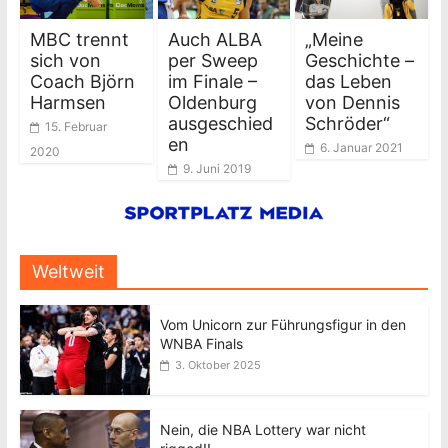
MBC trennt
Auch ALBA
„Meine
sich von
per Sweep
Geschichte –
Coach Björn
im Finale –
das Leben
Harmsen
Oldenburg
von Dennis
ausgeschied
Schröder“
15. Februar
en
6. Januar 2021
2020
9. Juni 2019
Weltweit
Vom Unicorn zur Führungsfigur in den
WNBA Finals
3. Oktober 2025
Nein, die NBA Lottery war nicht