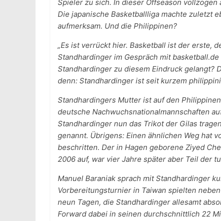
Spieler zu sich. In dieser Offseason vollzoge
Die japanische Basketballliga machte zuletzt e
aufmerksam. Und die Philippinen?
„Es ist verrückt hier. Basketball ist der erste, 
Standhardinger im Gespräch mit basketball.de 
Standhardinger zu diesem Eindruck gelangt? Der
denn: Standhardinger ist seit kurzem philippini
Standhardingers Mutter ist auf den Philippinen 
deutsche Nachwuchsnationalmannschaften auf
Standhardinger nun das Trikot der Gilas tragen
genannt. Übrigens: Einen ähnlichen Weg hat vo
beschritten. Der in Hagen geborene Ziyed Che
2006 auf, war vier Jahre später aber Teil der 
Manuel Baraniak sprach mit Standhardinger ku
Vorbereitungsturnier in Taiwan spielten nebe
neun Tagen, die Standhardinger allesamt absolv
Forward dabei in seinen durchschnittlich 22 M