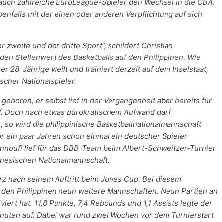
n auch zahlreiche EuroLeague-Spieler den Wechsel in die CBA.
benfalls mit der einen oder anderen Verpflichtung auf sich
der zweite und der dritte Sport“, schildert Christian
den Stellenwert des Basketballs auf den Philippinen. Wie
 28-Jährige weilt und trainiert derzeit auf dem Inselstaat,
scher Nationalspieler.
geboren, er selbst lief in der Vergangenheit aber bereits für
. Doch nach etwas bürokratischem Aufwand darf
, so wird die philippinische Basketballnationalmannschaft
r ein paar Jahren schon einmal ein deutscher Spieler
nnoufi lief für das DBB-Team beim Albert-Schweitzer-Turnier
tunesischen Nationalmannschaft.
rz nach seinem Auftritt beim Jones Cup. Bei diesem
n den Philippinen neun weitere Mannschaften. Neun Partien an
iert hat. 11,8 Punkte, 7,4 Rebounds und 1,1 Assists legte der
inuten auf. Dabei war rund zwei Wochen vor dem Turnierstart