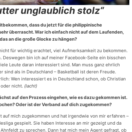
ter unglaublich stolz“
mitbekommen, dass du jetzt für die philippinische
ehr überrascht. War ich einfach nicht auf dem Laufenden,
, das an die große Glocke zu hängen?
 nicht für wichtig erachtet, viel Aufmerksamkeit zu bekommen.
sten. Deswegen bin ich auf meiner Facebook-Seite ein bisschen
iele Leute daran interessiert sind. Man muss ganz ehrlich
er sind als in Deutschland – Basketball ist deren Freude.
ich: Wen interessiert es in Deutschland schon, ob Christian
 oder nicht.
(lacht)
nächst auf den Prozess eingehen, wie es dazu gekommen ist.
rochen? Oder ist der Verband auf dich zugekommen?
ist auf mich zugekommen und hat irgendwie von mir erfahren –
desliga gespielt. Sie haben Interesse an mir gezeigt und da
hnfeldt zu sprechen. Dann hat mich mein Agent gefragt, ob