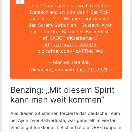
Eine Szene aus der zweiten Hälfte:
Deutschland switcht das 1-5er Pick-
and-Roll, Moe Wagner sagt danach
den Scram-Switch an – Gustavo Ayon
mit dem Drei-Sekunden-Ballverlust.
#FIBAOQT
#KoerbefuerD
https://t.co/rooDA85GRI
pic.twitter.com/PoATTMc1W2
— Manuel Baraniak
(@manuel_baraniak)
June 29, 2021
Benzing: „Mit diesem Spirit
kann man weit kommen“
Aus diesen Situationen forcierte das deutsche Team
bei Ayon zwei Ballverluste, was generell im vierten
Viertel gut funktioniert: Bisher hat die DBB-Truppe in