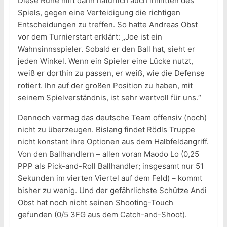
Diese Ruhe hilft dann natürlich auch inmitten des
Spiels, gegen eine Verteidigung die richtigen
Entscheidungen zu treffen. So hatte Andreas Obst
vor dem Turnierstart erklärt: „Joe ist ein
Wahnsinnsspieler. Sobald er den Ball hat, sieht er
jeden Winkel. Wenn ein Spieler eine Lücke nutzt,
weiß er dorthin zu passen, er weiß, wie die Defense
rotiert. Ihn auf der großen Position zu haben, mit
seinem Spielverständnis, ist sehr wertvoll für uns.“
Dennoch vermag das deutsche Team offensiv (noch)
nicht zu überzeugen. Bislang findet Rödls Truppe
nicht konstant ihre Optionen aus dem Halbfeldangriff.
Von den Ballhandlern – allen voran Maodo Lo (0,25
PPP als Pick-and-Roll Ballhandler; insgesamt nur 51
Sekunden im vierten Viertel auf dem Feld) – kommt
bisher zu wenig. Und der gefährlichste Schütze Andi
Obst hat noch nicht seinen Shooting-Touch
gefunden (0/5 3FG aus dem Catch-and-Shoot).