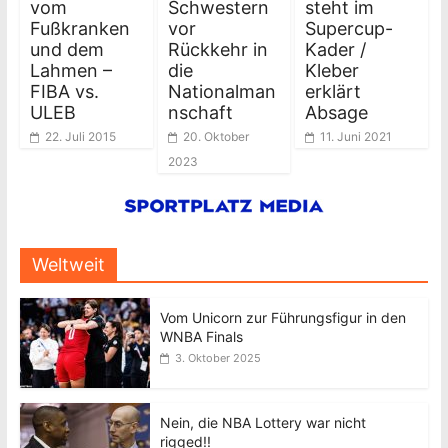
vom
Schwestern
steht im
Fußkranken
vor
Supercup-
und dem
Rückkehr in
Kader /
Lahmen –
die
Kleber
FIBA vs.
Nationalman
erklärt
ULEB
nschaft
Absage
22. Juli 2015
20. Oktober
11. Juni 2021
2023
Weltweit
Vom Unicorn zur Führungsfigur in den
WNBA Finals
3. Oktober 2025
Nein, die NBA Lottery war nicht
rigged!!