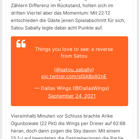
Zählern Differenz im Rückstand, holten sich im
dritten Viertel aber das Momentum: Mit 22:12
entschieden die Gäste jenen Spielabschnitt für sich,
Satou Sabally legte dabei acht Punkte auf.
Things you love to see: a reverse
from Satou
(
@satou_sabally
)
pic.twitter.com/sISABq92nE
— Dallas Wings (@DallasWings)
September 24, 2021
Viereinhalb Minuten vor Schluss brachte Arike
Ogunbowale (22 Pkt) die Wings per Dreier auf 62:68
heran, doch dann zogen die Sky davon: Mit einem
13:1-Lauf beendeten die Gastgeberinnen die Partie,