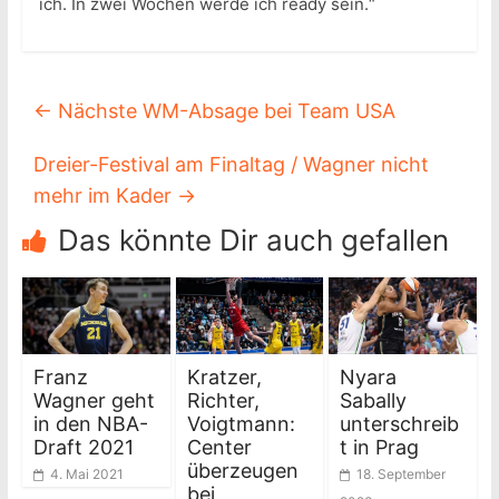
ich. In zwei Wochen werde ich ready sein.“
←
Nächste WM-Absage bei Team USA
Dreier-Festival am Finaltag / Wagner nicht
mehr im Kader
→
Das könnte Dir auch gefallen
Franz
Kratzer,
Nyara
Wagner geht
Richter,
Sabally
in den NBA-
Voigtmann:
unterschreib
Draft 2021
Center
t in Prag
überzeugen
4. Mai 2021
18. September
bei