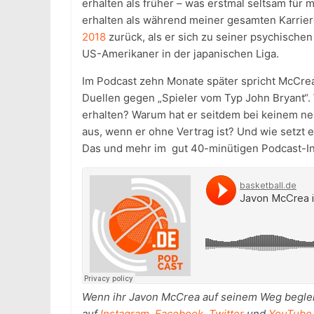
erhalten als früher – was erstmal seltsam für
erhalten als während meiner gesamten Karrier
2018
zurück, als er sich zu seiner psychischen
US-Amerikaner in der japanischen Liga.
Im Podcast zehn Monate später spricht McCrea
Duellen gegen „Spieler vom Typ John Bryant“
erhalten? Warum hat er seitdem bei keinem n
aus, wenn er ohne Vertrag ist? Und wie setzt 
Das und mehr im gut 40-minütigen Podcast-In
Wenn ihr Javon McCrea auf seinem Weg begleite
auf
Instagram
,
Facebook
,
Twitter
und
YouTube