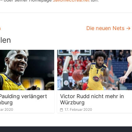
n
Die neuen Nets
→
len
Paulding verlängert
Victor Rudd nicht mehr in
nburg
Würzburg
uar 2020
17. Februar 2020