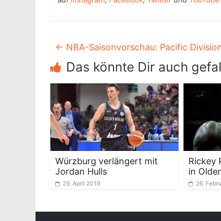
←
NBA-Saisonvorschau: Pacific Divisio
Das könnte Dir auch gefal
Würzburg verlängert mit
Rickey 
Jordan Hulls
in Olde
29. April 2019
26. Febr