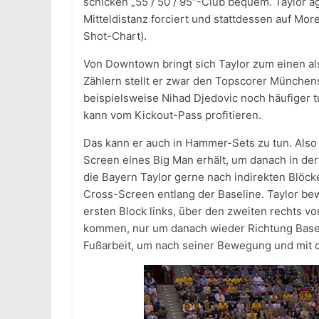
schicken „55 / 50 / 95“-Club bequem. Taylor a
Mitteldistanz forciert und stattdessen auf Mor
Shot-Chart).
Von Downtown bringt sich Taylor zum einen al
Zählern stellt er zwar den Topscorer Münchens,
beispielsweise Nihad Djedovic noch häufiger t
kann vom Kickout-Pass profitieren.
Das kann er auch in Hammer-Sets zu tun. Also 
Screen eines Big Man erhält, um danach in der
die Bayern Taylor gerne nach indirekten Blöck
Cross-Screen entlang der Baseline. Taylor be
ersten Block links, über den zweiten rechts v
kommen, nur um danach wieder Richtung Baseli
Fußarbeit, um nach seiner Bewegung und mit