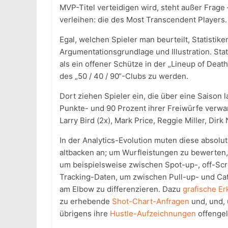
MVP-Titel verteidigen wird, steht außer Frage
verleihen: die des Most Transcendent Players
Egal, welchen Spieler man beurteilt, Statisti
Argumentationsgrundlage und Illustration. Stat
als ein offener Schütze in der „Lineup of Deat
des „50 / 40 / 90“-Clubs zu werden.
Dort ziehen Spieler ein, die über eine Saison 
Punkte- und 90 Prozent ihrer Freiwürfe verwan
Larry Bird (2x), Mark Price, Reggie Miller, Dirk
In der Analytics-Evolution muten diese absolu
altbacken an; um Wurfleistungen zu bewerten, 
um beispielsweise zwischen Spot-up-, off-Scr
Tracking-Daten, um zwischen Pull-up- und Ca
am Elbow zu differenzieren. Dazu
grafische E
zu erhebende
Shot-Chart-Anfragen
und, und, 
übrigens ihre
Hustle-Aufzeichnungen
offengel