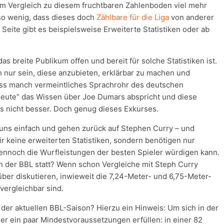
im Vergleich zu diesem fruchtbaren Zahlenboden viel mehr
nso wenig, dass dieses doch
Zählbare für die Liga
von anderer
Seite gibt es beispielsweise Erweiterte Statistiken oder ab
as breite Publikum offen und bereit für solche Statistiken ist.
nur sein, diese anzubieten, erklärbar zu machen und
ass manch vermeintliches Sprachrohr des deutschen
 heute“ das Wissen über Joe Dumars abspricht und diese
es nicht besser. Doch genug dieses Exkurses.
 uns einfach und gehen zurück auf Stephen Curry – und
ir keine erweiterten Statistiken, sondern benötigen nur
ennoch die Wurfleistungen der besten Spieler würdigen kann.
in der BBL statt? Wenn schon Vergleiche mit Steph Curry
ber diskutieren, inwieweit die 7,24-Meter- und 6,75-Meter-
vergleichbar sind.
r der aktuellen BBL-Saison? Hierzu ein Hinweis: Um sich in der
ler ein paar Mindestvoraussetzungen erfüllen: in einer 82