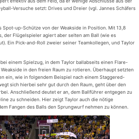
giert effektiv aus dem Feld, da er wenige Abschlüsse aus der
eyball-Versuche setzt: Drives und Dreier (vgl. Jannes Schäfers
s Spot-up-Schütze von der Weakside in Position. Mit 13,8
 der Flügelspieler agiert aber selten am Ball (wie es
ut). Ein Pick-and-Roll zweier seiner Teamkollegen, und Taylor
bei einem Spielzug, in dem Taylor ballabseits einen Flare-
 Weakside in den freien Raum zu rotieren. Überhaupt setzten
en ein, wie in folgendem Beispiel nach einem Staggered-
wegt sich hierbei sehr gut durch den Raum, geht über den
orbei. Anschließend deutet er an, dem Ballführer entgegen zu
ne zu schneiden. Hier zeigt Taylor auch die nötige
 dem Fangen des Balls den Sprungwurf nehmen zu können.