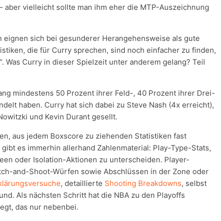
 – aber vielleicht sollte man ihm eher die MTP-Auszeichnung
.
ken eignen sich bei gesunderer Herangehensweise als gute
istiken, die für Curry sprechen, sind noch einfacher zu finden,
h“. Was Curry in dieser Spielzeit unter anderem gelang? Teil
lang mindestens 50 Prozent ihrer Feld-, 40 Prozent ihrer Drei-
delt haben. Curry hat sich dabei zu Steve Nash (4x erreicht),
 Nowitzki und Kevin Durant gesellt.
ten, aus jedem Boxscore zu ziehenden Statistiken fast
gibt es immerhin allerhand Zahlenmaterial: Play-Type-Stats,
een oder Isolation-Aktionen zu unterscheiden. Player-
tch-and-Shoot-Würfen sowie Abschlüssen in der Zone oder
rklärungsversuche
, detaillierte
Shooting Breakdowns
, selbst
und. Als nächsten Schritt hat die NBA zu den Playoffs
egt, das nur nebenbei.