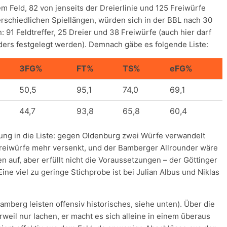
 Feld, 82 von jenseits der Dreierlinie und 125 Freiwürfe
rschiedlichen Spiellängen, würden sich in der BBL nach 30
91 Feldtreffer, 25 Dreier und 38 Freiwürfe (auch hier darf
ders festgelegt werden). Demnach gäbe es folgende Liste:
3FG%
FT%
TS%
eFG%
50,5
95,1
74,0
69,1
44,7
93,8
65,8
60,4
rung in die Liste: gegen Oldenburg zwei Würfe verwandelt
Freiwürfe mehr versenkt, und der Bamberger Allrounder wäre
n auf, aber erfüllt nicht die Voraussetzungen – der Göttinger
Eine viel zu geringe Stichprobe ist bei Julian Albus und Niklas
mberg leisten offensiv historisches, siehe unten). Über die
weil nur lachen, er macht es sich alleine in einem überaus