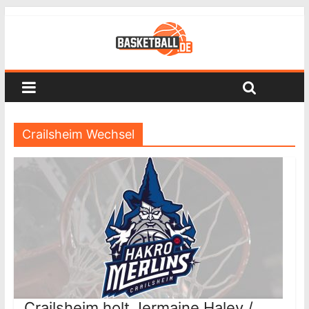
Crailsheim Wechsel
Crailsheim holt Jermaine Haley /