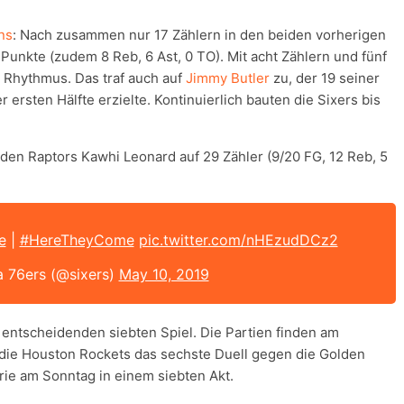
ns
: Nach zusammen nur 17 Zählern in den beiden vorherigen
Punkte (zudem 8 Reb, 6 Ast, 0 TO). Mit acht Zählern und fünf
n Rhythmus. Das traf auch auf
Jimmy Butler
zu, der 19 seiner
 ersten Hälfte erzielte. Kontinuierlich bauten die Sixers bis
den Raptors Kawhi Leonard auf 29 Zähler (9/20 FG, 12 Reb, 5
e
|
#HereTheyCome
pic.twitter.com/nHEzudDCz2
a 76ers (@sixers)
May 10, 2019
 entscheidenden siebten Spiel. Die Partien finden am
die Houston Rockets das sechste Duell gegen die Golden
rie am Sonntag in einem siebten Akt.