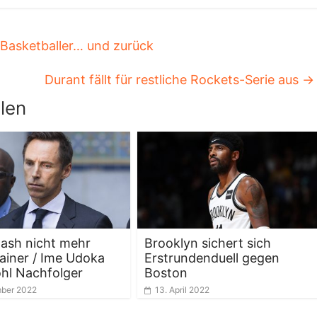
Basketballer… und zurück
Durant fällt für restliche Rockets-Serie aus
→
len
ash nicht mehr
Brooklyn sichert sich
ainer / Ime Udoka
Erstrundenduell gegen
hl Nachfolger
Boston
mber 2022
13. April 2022