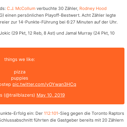
rds:
C.J. McCollum
verbuchte 30 Zähler,
Rodney Hood
G) einen persönlichen Playoff-Bestwert. Acht Zähler legte
reier zur 14-Punkte-Führung bei 6:27 Minuten auf der Uhr.
okic (29 Pkt, 12 Reb, 8 Ast) und Jamal Murray (24 Pkt, 10
things we like:
pizza
puppies
ostep
pic.twitter.com/yOYwan3HCq
rs (@trailblazers)
May 10, 2019
Punkte-Erfolg ein: Der
112:101
-Sieg gegen die Toronto Raptors
 Schlussabschnitt führten die Gastgeber bereits mit 20 Zählern