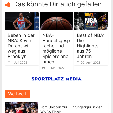
Das könnte Dir auch gefallen
Beben in der
NBA-
Best of NBA:
NBA: Kevin
Handelsgesp
Die
Durant will
räche und
Highlights
weg aus
mögliche
aus 75
Brooklyn
Spielereinna
Jahren
hmen
1. Juli 2022
20. April 2021
10. Mai 2022
Weltweit
Vom Unicorn zur Führungsfigur in den
WNBA Finals