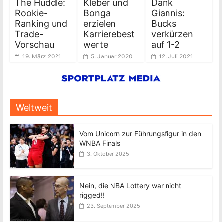
The Huddle:
Kleber und
Dank
Rookie-
Bonga
Giannis:
Ranking und
erzielen
Bucks
Trade-
Karrierebest
verkürzen
Vorschau
werte
auf 1-2
19. März 2021
5. Januar 2020
12. Juli 2021
Weltweit
Vom Unicorn zur Führungsfigur in den
WNBA Finals
3. Oktober 2025
Nein, die NBA Lottery war nicht
rigged!!
23. September 2025