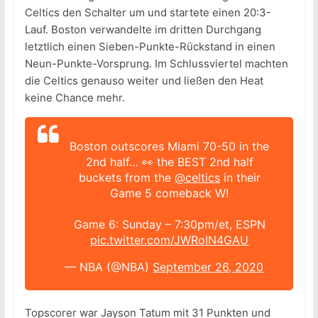
Celtics den Schalter um und startete einen 20:3-
Lauf. Boston verwandelte im dritten Durchgang
letztlich einen Sieben-Punkte-Rückstand in einen
Neun-Punkte-Vorsprung. Im Schlussviertel machten
die Celtics genauso weiter und ließen den Heat
keine Chance mehr.
Boston outscores Miami 70-50 in the
2nd half… 👀 the BEST 2nd half
buckets from the
@celtics
in their
Game 5 comeback W!
Game 6: Sunday – 7:30pm/et, ESPN
pic.twitter.com/JWRoIN4GAU
— NBA (@NBA)
September 26, 2020
Topscorer war Jayson Tatum mit 31 Punkten und