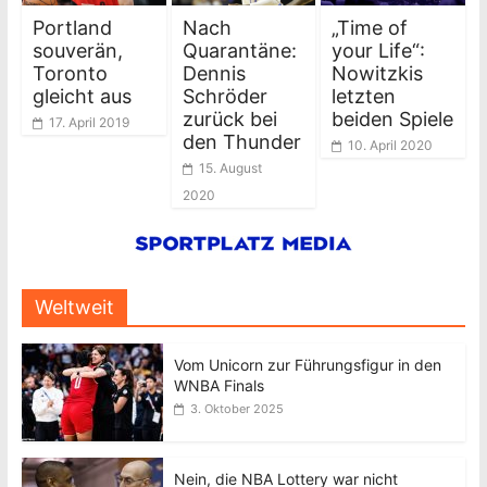
Portland
Nach
„Time of
souverän,
Quarantäne:
your Life“:
Toronto
Dennis
Nowitzkis
gleicht aus
Schröder
letzten
zurück bei
beiden Spiele
17. April 2019
den Thunder
10. April 2020
15. August
2020
Weltweit
Vom Unicorn zur Führungsfigur in den
WNBA Finals
3. Oktober 2025
Nein, die NBA Lottery war nicht