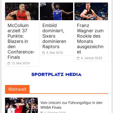
McCollum
Embiid
Franz
erzielt 37
dominiert,
Wagner zum
Punkte:
Sixers
Rookie des
Blazers in
dominieren
Monats
den
Raptors
ausgezeichn
Conference-
et
3. Mai 2019
Finals
4. Januar 2022
13. Mai 2019
Weltweit
Vom Unicorn zur Führungsfigur in den
WNBA Finals
3. Oktober 2025