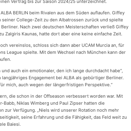
inen Vertrag bis zur Saison 2024/25 unterzeichnet.
 ALBA BERLIN beim Rivalen aus dem Süden auflaufen. Giffey
 seiner College-Zeit zu den Albatrossen zurück und spielte
e Berliner. Nach zwei deutschen Meisterschaften verließ Giffey
Zalgiris Kaunas, hatte dort aber eine keine einfache Zeit.
och vereinslos, schloss sich dann aber UCAM Murcia an, für
ions League spielte. Mit dem Wechsel nach München kann der
aufen.
ich und auch ein emotionaler, den ich lange durchdacht habe“,
in langjähriges Engagement bei ALBA als gebürtiger Berliner.
für mich, auch wegen der längerfristigen Perspektive.“
yern, die schon in der Offseason verbessert worden war. Mit
ler-Babb, Niklas Wimberg und Paul Zipser hatten die
on zur Verfügung. „Niels wird unserer Rotation noch mehr
seitigkeit, seine Erfahrung und die Fähigkeit, das Feld weit zu
le Baiesi.