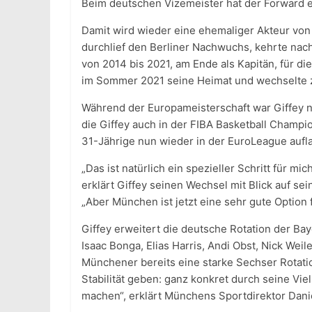
Beim deutschen Vizemeister hat der Forward e
Damit wird wieder eine ehemaliger Akteur von
durchlief den Berliner Nachwuchs, kehrte nach
von 2014 bis 2021, am Ende als Kapitän, für di
im Sommer 2021 seine Heimat und wechselte zu 
Während der Europameisterschaft war Giffey n
die Giffey auch in der FIBA Basketball Champ
31-Jährige nun wieder in der EuroLeague aufl
„Das ist natürlich ein spezieller Schritt für m
erklärt Giffey seinen Wechsel mit Blick auf se
„Aber München ist jetzt eine sehr gute Option 
Giffey erweitert die deutsche Rotation der Ba
Isaac Bonga, Elias Harris, Andi Obst, Nick Wei
Münchener bereits eine starke Sechser Rotati
Stabilität geben: ganz konkret durch seine Viel
machen“, erklärt Münchens Sportdirektor Danie