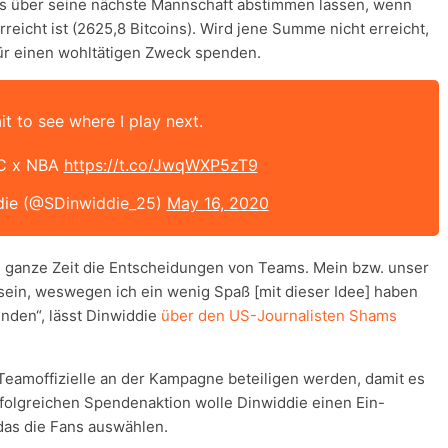
ns über seine nächste Mannschaft abstimmen lassen, wenn
eicht ist (2625,8 Bitcoins). Wird jene Summe nicht erreicht,
r einen wohltätigen Zweck spenden.
it to see where I play next.
TC x NBA
https://t.co/JwqWXP5zT9
die (@SDinwiddie_25)
May 16, 2020
 ganze Zeit die Entscheidungen von Teams. Mein bzw. unser
ein, weswegen ich ein wenig Spaß [mit dieser Idee] haben
inden“, lässt Dinwiddie
über den US-Journalisten Shams
 Teamoffizielle an der Kampagne beteiligen werden, damit es
rfolgreichen Spendenaktion wolle Dinwiddie einen Ein-
das die Fans auswählen.