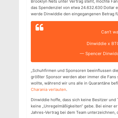
Brooklyn Nets unter Vertrag steht, möchte Fa
das Spendenziel von etwa 24.632.630 Dollar err
werde Dinwiddie den eingegangenen Betrag fü
Can’t wa
Dinwiddie x B
— Spencer Dinwid
„Schuhfirmen und Sponsoren beeinflussen die
größter Sponsor werden aber immer die Fans s
wollte, während wir uns alle in Quarantäne bef
Charania verlauten
.
Dinwiddie hoffe, dass sich keine Besitzer und
keine „Unregelmäßigkeiten“ gebe. Bei einer e
Jahres-Vertrag bei dem Team unterzeichnen, 