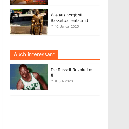
Wie aus Korgboll
Basketball entstand
16. Januar 2025
Auch interessant
Die Russell-Revolution
(I)
6. Juli 2020