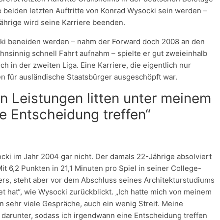
ie beiden letzten Auftritte von Konrad Wysocki sein werden –
ährige wird seine Karriere beenden.
socki beneiden werden – nahm der Forward doch 2008 an den
ahnsinnig schnell Fahrt aufnahm – spielte er gut zweieinhalb
h in der zweiten Liga. Eine Karriere, die eigentlich nur
en für ausländische Staatsbürger ausgeschöpft war.
n Leistungen litten unter meinem
e Entscheidung treffen“
socki im Jahr 2004 gar nicht. Der damals 22-Jährige absolviert
it 6,2 Punkten in 21,1 Minuten pro Spiel in seiner College-
ers, steht aber vor dem Abschluss seines Architekturstudiums
et hat“, wie Wysocki zurückblickt. „Ich hatte mich von meinem
n sehr viele Gespräche, auch ein wenig Streit. Meine
g darunter, sodass ich irgendwann eine Entscheidung treffen