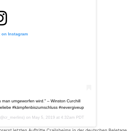
t on Instagram
ls man umgeworfen wird." – Winston Curchill
eliebe #kämpfenbiszumschluss #nevergiveup
@cr_merlins) on
May 5, 2019 at 4:32am PDT
erst letzten Auftritte Crailsheims in der deutschen Beletage