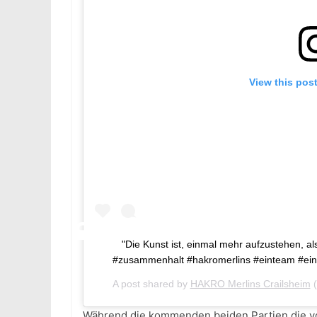
View this pos
"Die Kunst ist, einmal mehr aufzustehen, a
#zusammenhalt #hakromerlins #einteam #ein
A post shared by
HAKRO Merlins Crailsheim
(
Während die kommenden beiden Partien die vor