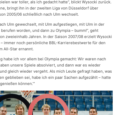
ielen war toller, als ich gedacht hatte“, blickt Wysocki zurück.
ne, bringt ihn in der zweiten Liga von Düsseldorf über
son 2005/06 schließlich nach Ulm wechselt.
nach Ulm gewechselt, mit Ulm aufgestiegen, mit Ulm in der
ft berufen worden, und dann zu Olympia – bumm!“, geht
on zweieinhalb Jahren. In der Saison 2007/08 erzielt Wysocki
s – immer noch persönliche BBL-Karrierebestwerte für den
 All-Star ernannt.
rung habe ich vor allem bei Olympia gemacht: Wir waren nach
 haben unsere Spiele absolviert, und dann war es wieder
 und gleich wieder vergeht. Als mich Leute gefragt haben, was
en geblieben sei, habe ich ein paar Sachen aufgezählt – hatte
 genießen können.’“