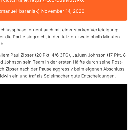
n clutch time.
https://t.co/DJ99I6WRkc
@manuel_baraniak)
November 14, 2020
Schlussphase, erneut auch mit einer starken Verteidigung:
 die Partie siegreich, in den letzten zweieinhalb Minuten
rb.
lem Paul Zipser (20 Pkt, 4/6 3FG), JaJuan Johnson (17 Pkt, 8
nd Johnson sein Team in der ersten Hälfte durch seine Post-
ich Zipser nach der Pause aggressiv beim eigenen Abschluss.
dwin ein und traf als Spielmacher gute Entscheidungen.