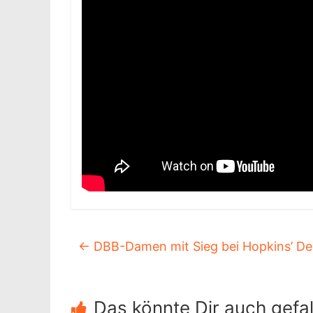
←
DBB-Damen mit Sieg bei Hopkins’ De
Das könnte Dir auch gefal