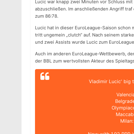
Lucic war knapp zwei Minuten vor Schluss mit 
abzuschließen. Im anschließenden Angriff tra
zum 86:78.
Lucic hat in dieser EuroLeague-Saison schon 
tritt ungemein „clutch“ auf. Nach seinem star
und zwei Assists wurde Lucic zum EuroLeague
Auch im anderen EuroLeague-Wettbewerb, d
der BBL zum wertvollsten Akteur des Spieltag
Vladimir Lucic' big 
Valencia
Belgrade
Olympiaco
Maccabi:
Milan: