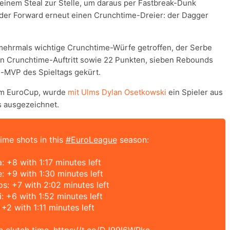
einem Steal zur Stelle, um daraus per Fastbreak-Dunk
f der Forward erneut einen Crunchtime-Dreier: der Dagger
mehrmals wichtige Crunchtime-Würfe getroffen, der Serbe
ken Crunchtime-Auftritt sowie 22 Punkten, sieben Rebounds
-MVP des Spieltags gekürt.
em EuroCup, wurde
mit Ulms Dylan Osetkowski
ein Spieler aus
s ausgezeichnet.
time shots in this
#EuroLeague
season:
: +8 with 1:17 minutes left
: +9 with 1:30 minutes left
s: +7 with 2:02 minutes left
 +6 with 1:52 minutes left
 +2 with 1:11 minutes left