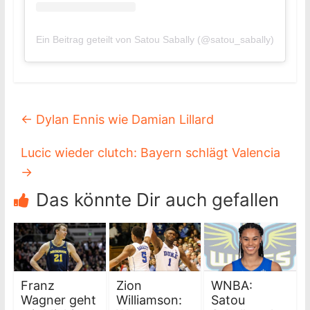
Ein Beitrag geteilt von Satou Sabally (@satou_sabally)
←
Dylan Ennis wie Damian Lillard
Lucic wieder clutch: Bayern schlägt Valencia
→
Das könnte Dir auch gefallen
Franz
Zion
WNBA:
Wagner geht
Williamson:
Satou