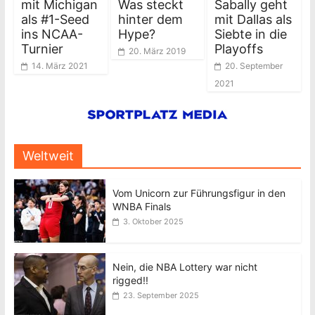
mit Michigan
Was steckt
Sabally geht
als #1-Seed
hinter dem
mit Dallas als
ins NCAA-
Hype?
Siebte in die
Turnier
Playoffs
20. März 2019
14. März 2021
20. September
2021
Weltweit
Vom Unicorn zur Führungsfigur in den
WNBA Finals
3. Oktober 2025
Nein, die NBA Lottery war nicht
rigged!!
23. September 2025