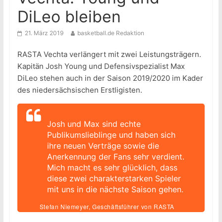
DiLeo bleiben
21. März 2019
basketball.de Redaktion
RASTA Vechta verlängert mit zwei Leistungsträgern.
Kapitän Josh Young und Defensivspezialist Max
DiLeo stehen auch in der Saison 2019/2020 im Kader
des niedersächsischen Erstligisten.
Josh und Max sind echte
Publikumslieblinge und haben sich
ihre neuen Verträge sowie die
Anerkennung der Fans sehr verdient.
Mich macht es sehr glücklich, dass
diese zwei charakterstarken Spieler
mit uns in die nächste Saison gehen.
Stefan Niemeyer, Geschäftsführer von RASTA
Vechta