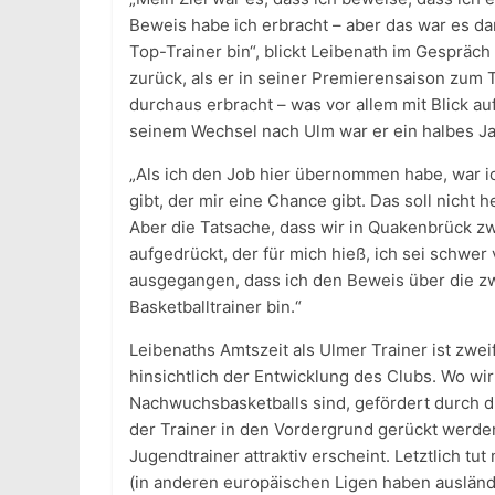
Beweis habe ich erbracht – aber das war es dan
Top-Trainer bin“, blickt Leibenath im Gespräc
zurück, als er in seiner Premierensaison zum 
durchaus erbracht – was vor allem mit Blick a
seinem Wechsel nach Ulm war er ein halbes J
„Als ich den Job hier übernommen habe, war ic
gibt, der mir eine Chance gibt. Das soll nicht 
Aber die Tatsache, dass wir in Quakenbrück zw
aufgedrückt, der für mich hieß, ich sei schwer 
ausgegangen, dass ich den Beweis über die zwe
Basketballtrainer bin.“
Leibenaths Amtszeit als Ulmer Trainer ist zweif
hinsichtlich der Entwicklung des Clubs. Wo wi
Nachwuchsbasketballs sind, gefördert durch 
der Trainer in den Vordergrund gerückt werden
Jugendtrainer attraktiv erscheint. Letztlich tu
(in anderen europäischen Ligen haben auslän