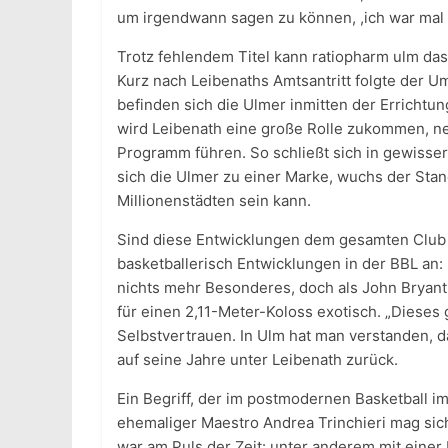
um irgendwann sagen zu können, ,ich war mal M
Trotz fehlendem Titel kann ratiopharm ulm das
Kurz nach Leibenaths Amtsantritt folgte der U
befinden sich die Ulmer inmitten der Erricht
wird Leibenath eine große Rolle zukommen, n
Programm führen. So schließt sich in gewisser
sich die Ulmer zu einer Marke, wuchs der Stand
Millionenstädten sein kann.
Sind diese Entwicklungen dem gesamten Club u
basketballerisch Entwicklungen in der BBL an
nichts mehr Besonderes, doch als John Bryant 
für einen 2,11-Meter-Koloss exotisch. „Dieses 
Selbstvertrauen. In Ulm hat man verstanden, d
auf seine Jahre unter Leibenath zurück.
Ein Begriff, der im postmodernen Basketball im
ehemaliger Maestro Andrea Trinchieri mag sic
war am Puls der Zeit: unter anderem mit einer