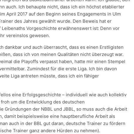
n auch. Ich behaupte nicht, dass ich ein höchst etablierter
h im April 2017 auf den Beginn seines Engagements in Ulm
Trainer des Jahres gewählt wurde. Den Beweis hat er
uf Leibenaths Vorgeschichte erwähnenswert ist: Denn vor
ahr vereinslos gewesen.
h dankbar und auch überrascht, dass es einen Erstligisten
heißen, dass ich von meinen Qualitäten nicht überzeugt war.
eimal die Playoffs verpasst haben, hatte mir einen Stempel
vermittelbar. Zumindest für die erste Liga. Ich bin davon
ite Liga antreten müsste, dass ich ein fähiger
ellos eine Erfolgsgeschichte – individuell wie auch kollektiv
r froh um die Entwicklung des deutschen
die Gründungen der NBBL und JBBL, so muss auch die Arbeit
, damit beispielsweise eine hauptberufliche Arbeit als
t man auch in der BBL gut daran, deutsche Trainer zu fördern
dische Trainer ganz andere Hürden zu nehmen).