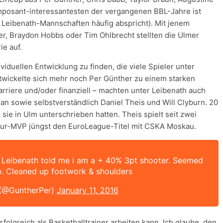
mposant-interessantesten der vergangenen BBL-Jahre ist
 Leibenath-Mannschaften häufig abspricht). Mit jenem
er, Braydon Hobbs oder Tim Ohlbrecht stellten die Ulmer
ie auf.
ividuellen Entwicklung zu finden, die viele Spieler unter
ickelte sich mehr noch Per Günther zu einem starken
arriere und/oder finanziell – machten unter Leibenath auch
n sowie selbstverständlich Daniel Theis und Will Clyburn. 20
 sie in Ulm unterschrieben hatten. Theis spielt seit zwei
-Four-MVP jüngst den EuroLeague-Titel mit CSKA Moskau.
ces Leibenath told me i am a + 40% 3pt shooter. Seemed
e. Cleaned up footwork & shoulders
(@GuntherPer)
January 11, 2016
rfolgreich als Basketballtrainer arbeiten kann. Ich glaube, den