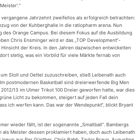
eister’.“
 vergangene Jahrzehnt zweifellos als erfolgreich betrachten:
mzug von der Kuhberghalle in die ratiopharm arena. Nun
ung des Orange Campus. Bei diesem Fokus auf die Ausbildung
eben Chris Ensminger wird er das „TOP Development“-
 Hinsicht der Kreis. In den Jahren dazwischen entwickelten
ort stetig, was ein Vorbild für viele Märkte fernab von
m Stoll und Oettel zuzuschreiben, stieß Leibenath auch
: Im postmodernen Basketball sind dreierwerfende Big Men
2012/13 im Ulmer Trikot 100 Dreier geworfen hatte, war dies
grüne Licht zu bekommen, steigert auf jeden Fall dein
ass ich werfen kann. Das war der Wendepunkt“, blickt Bryant
mer wieder fällt, ist der sogenannte „Smallball“. Bambergs
h als Meister dessen proklamiert haben, doch auch Leibenath
 Lineup aus Per Günther, Chris Babb, Taylor Braun, Augustine