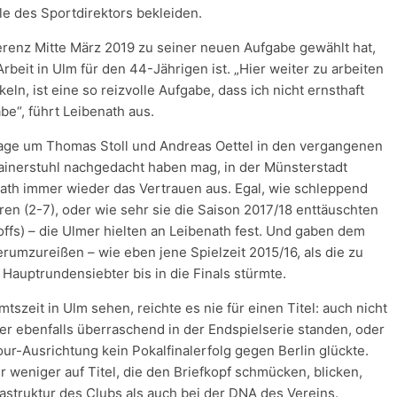
le des Sportdirektors bekleiden.
erenz Mitte März 2019 zu seiner neuen Aufgabe gewählt hat,
beit in Ulm für den 44-Jährigen ist. „Hier weiter zu arbeiten
n, ist eine so reizvolle Aufgabe, dass ich nicht ernsthaft
be“, führt Leibenath aus.
age um Thomas Stoll und Andreas Oettel in den vergangenen
rainerstuhl nachgedacht haben mag, in der Münsterstadt
nath immer wieder das Vertrauen aus. Egal, wie schleppend
aren (2-7), oder wie sehr sie die Saison 2017/18 enttäuschten
offs) – die Ulmer hielten an Leibenath fest. Und gaben dem
erumzureißen – wie eben jene Spielzeit 2015/16, als die zu
 Hauptrundensiebter bis in die Finals stürmte.
zeit in Ulm sehen, reichte es nie für einen Titel: auch nicht
mer ebenfalls überraschend in der Endspielserie standen, oder
our-Ausrichtung kein Pokalfinalerfolg gegen Berlin glückte.
r weniger auf Titel, die den Briefkopf schmücken, blicken,
rastruktur des Clubs als auch bei der DNA des Vereins.