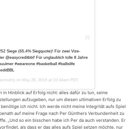
252 Siege (65,4% Siegquote)! Für zwei Vize-
der @easycreditbbl! Für unglaublich tolle 8 Jahre
uulmer #weareone #basketball #ballislife
editBBL
harmulm) on
May 26, 2019 at 10:34am PDT
n Hinblick auf Erfolg nicht: alles dafür zu tun, seine
stellungen aufzugeben, nur um diesen ultimativen Erfolg zu
 benötige ich nicht. Ich werde nicht meine Integrität aufs Spiel
eibenath auf meine Frage nach Per Günthers Verbundenheit zu
effe. „Und so ein bisschen habe ich Per da auch verstanden. Er
r vorfindet, als dass er das alles aufs Spiel setzen möchte, nur