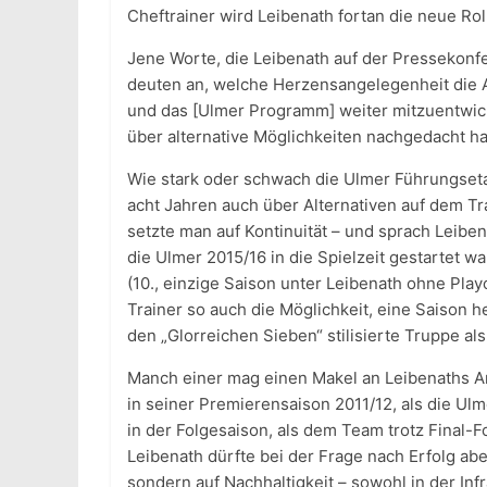
Cheftrainer wird Leibenath fortan die neue Rol
Jene Worte, die Leibenath auf der Pressekonf
deuten an, welche Herzensangelegenheit die Ar
und das [Ulmer Programm] weiter mitzuentwickel
über alternative Möglichkeiten nachgedacht ha
Wie stark oder schwach die Ulmer Führungset
acht Jahren auch über Alternativen auf dem T
setzte man auf Kontinuität – und sprach Leibe
die Ulmer 2015/16 in die Spielzeit gestartet w
(10., einzige Saison unter Leibenath ohne Play
Trainer so auch die Möglichkeit, eine Saison h
den „Glorreichen Sieben“ stilisierte Truppe als
Manch einer mag einen Makel an Leibenaths Amts
in seiner Premierensaison 2011/12, als die Ul
in der Folgesaison, als dem Team trotz Final-F
Leibenath dürfte bei der Frage nach Erfolg abe
sondern auf Nachhaltigkeit – sowohl in der Inf