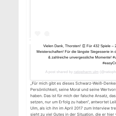
Vielen Dank, Thorsten! 👏 Für 432 Spiele – 
Meisterschaften! Für die längste Siegesserie in 
& zahlreiche unvergessliche Momente! #u
#easyCr
A post shared by
ratiopharm ulm
(@ratiop
„Für mich gibt es dieses Schwarz-Weiß-Denken i
Persönlichkeit, seine Moral und seine Wertvor
haben. Das ist für mich der falsche Ansatz, das
setzen, nur um Erfolg zu haben“, antwortet L
Ulm, als ich ihn im April 2017 zum Interview tr
sieht zu viel Gutes in der Situation, die er hie