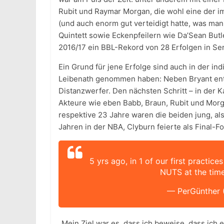
Rubit und Raymar Morgan, die wohl eine der i
(und auch enorm gut verteidigt hatte, was man
Quintett sowie Eckenpfeilern wie Da’Sean Butl
2016/17 ein BBL-Rekord von 28 Erfolgen in Ser
Ein Grund für jene Erfolge sind auch in der ind
Leibenath genommen haben: Neben Bryant entw
Distanzwerfer. Den nächsten Schritt – in der K
Akteure wie eben Babb, Braun, Rubit und Morga
respektive 23 Jahre waren die beiden jung, als
Jahren in der NBA, Clyburn feierte als Final
5 yrs ago, in 1 of our first practi
NUTS at the tim
— PerGünther 
„Mein Ziel war es, dass ich beweise, dass ich e