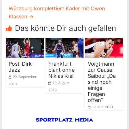
Würzburg komplettiert Kader mit Owen
Klassen
→
Das könnte Dir auch gefallen
Post-Dirk-
Frankfurt
Voigtmann
Jazz
plant ohne
zur Causa
Niklas Kiel
Saibou: „Da
22. September
sind noch
19. August
2019
einige
2019
Fragen
offen“
17. Juni 2021