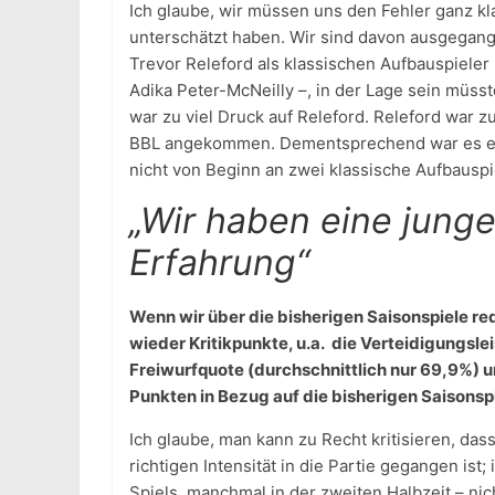
Ich glaube, wir müssen uns den Fehler ganz kl
unterschätzt haben. Wir sind davon ausgegange
Trevor Releford als klassischen Aufbauspieler 
Adika Peter-McNeilly –, in der Lage sein müss
war zu viel Druck auf Releford. Releford war 
BBL angekommen. Dementsprechend war es ein
nicht von Beginn an zwei klassische Aufbauspie
„Wir haben eine jung
Erfahrung“
Wenn wir über die bisherigen Saisonspiele re
wieder Kritikpunkte, u.a. die Verteidigungsl
Freiwurfquote (durchschnittlich nur 69,9%) 
Punkten in Bezug auf die bisherigen Saisonsp
Ich glaube, man kann zu Recht kritisieren, dass
richtigen Intensität in die Partie gegangen is
Spiels, manchmal in der zweiten Halbzeit – ni