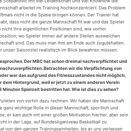
ks Scepanovic mit viel Leidenschaft und viel Knowhow die
annschaft arbeitet im Training hochkonzentriert. Das Problem
ftmals nicht in die Spiele bringen können. Der Trainer hat
abt, dass nicht die ganze Mannschaft fit war und das Spieler
nicht ihre eigentlichen Positionen sind, wie vorhin
osition; wo Spieler immer auf andere Stellen ausweichen
annschaft sind. Das muss man ihm am Ende auch zugutehalten.
 unser Saisonziel realistisch im Blick bewahren müssen.
esprochen. Der MBC hat schon dreimal nachverpflichtet und
r nachzuverpflichten. Betrachten wir die Verpflichtung von
 oder war das aufgrund des Fitnesszustandes nicht möglich,
r dem Hintergrund, weil er jetzt zu einem anderen Verein
 Minuten Spielzeit bestritten hat. Wie ist dies zu sehen?
Punkten von vorhin dazu rechnen. Wir haben die Mannschaft
e ganz wichtige Rolle in dieser Mannschaft, sportlich und
ube, er kam auch mit einer großen Motivation hierher, aber sein
cht in der Lage, auf Bundesliganiveau Basketball zu
hat von den ganzen Trainingseinheiten, bis er uns verlassen