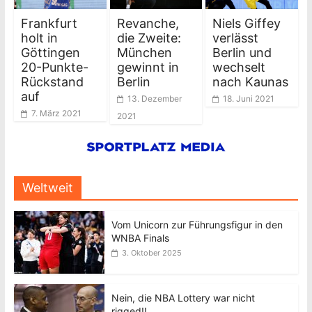
Frankfurt
Revanche,
Niels Giffey
holt in
die Zweite:
verlässt
Göttingen
München
Berlin und
20-Punkte-
gewinnt in
wechselt
Rückstand
Berlin
nach Kaunas
auf
13. Dezember
18. Juni 2021
7. März 2021
2021
Weltweit
Vom Unicorn zur Führungsfigur in den
WNBA Finals
3. Oktober 2025
Nein, die NBA Lottery war nicht
rigged!!