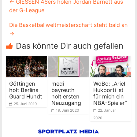
←
GIESSEN 46ers holen Jordan Barnett aus
der G-League
Die Basketballweltmeisterschaft steht bald an
→
Das könnte Dir auch gefallen
Göttingen
medi
WoBo: „Ariel
holt Berlins
bayreuth
Hukporti ist
Guard Hundt
holt ersten
für mich ein
Neuzugang
NBA-Spieler“
25. Juni 2019
19. Juni 2020
22. Januar
2020