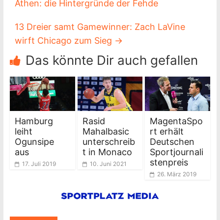
Athen: die Hintergründe der Fehde
13 Dreier samt Gamewinner: Zach LaVine
wirft Chicago zum Sieg
→
Das könnte Dir auch gefallen
Hamburg
Rasid
MagentaSpo
leiht
Mahalbasic
rt erhält
Ogunsipe
unterschreib
Deutschen
aus
t in Monaco
Sportjournali
stenpreis
17. Juli 2019
10. Juni 2021
26. März 2019