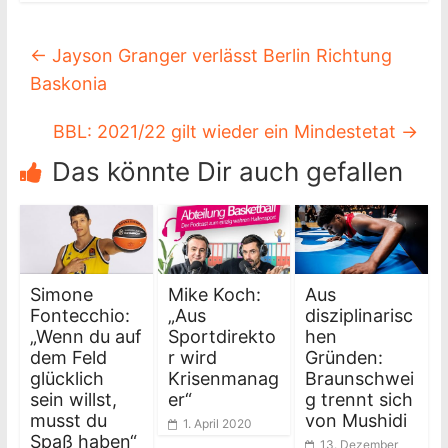
←
Jayson Granger verlässt Berlin Richtung
Baskonia
BBL: 2021/22 gilt wieder ein Mindestetat
→
Das könnte Dir auch gefallen
Simone
Mike Koch:
Aus
Fontecchio:
„Aus
disziplinarisc
„Wenn du auf
Sportdirekto
hen
dem Feld
r wird
Gründen:
glücklich
Krisenmanag
Braunschwei
sein willst,
er“
g trennt sich
musst du
von Mushidi
1. April 2020
Spaß haben“
13. Dezember