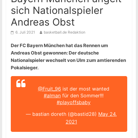
sich Nationalspieler
Andreas Obst
6. Juli 2021
basketball.de Redaktion
Der FC Bayern München hat das Rennen um
Andreas Obst gewonnen: Der deutsche
Nationalspieler wechselt von Ulm zum amtierenden
Pokalsieger.
@Fruit_96
ist der most wanted
#alman
für den Sommer!!!
#playoffsbaby
— bastian doreth (@bastid28)
May 24,
2021