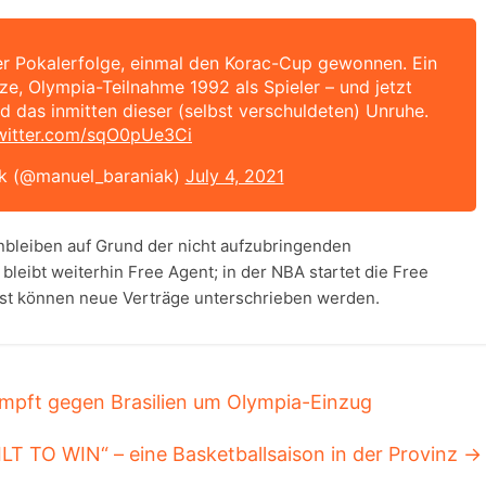
vier Pokalerfolge, einmal den Korac-Cup gewonnen. Ein
, Olympia-Teilnahme 1992 als Spieler – und jetzt
d das inmitten dieser (selbst verschuldeten) Unruhe.
twitter.com/sqO0pUe3Ci
k (@manuel_baraniak)
July 4, 2021
rnbleiben auf Grund der nicht aufzubringenden
eibt weiterhin Free Agent; in der NBA startet die Free
ust können neue Verträge unterschrieben werden.
mpft gegen Brasilien um Olympia-Einzug
LT TO WIN“ – eine Basketballsaison in der Provinz
→