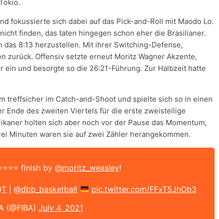
Tokio.
nd fokussierte sich dabei auf das Pick-and-Roll mit Maodo Lo.
cht finden, das taten hingegen schon eher die Brasilianer.
m das 8:13 herzustellen. Mit ihrer Switching-Defense,
n zurück. Offensiv setzte erneut Moritz Wagner Akzente,
r ein und besorgte so die 26:21-Führung. Zur Halbzeit hatte
 treffsicher im Catch-and-Shoot und spielte sich so in einen
r Ende des zweiten Viertels für die erste zweistellige
rikaner holten sich aber noch vor der Pause das Momentum,
 drei Minuten waren sie auf zwei Zähler herangekommen.
⭐⭐⭐⭐ finish by
@moritz_weasley
!
QT
|
@dbb_basketball
pic.twitter.com/FFxT5JhOb3
A (@FIBA)
July 4, 2021