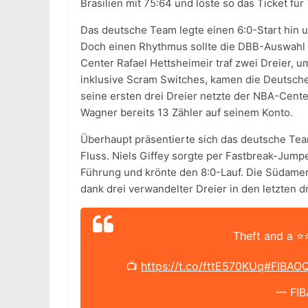
Brasilien mit 75:64 und löste so das Ticket für 
Das deutsche Team legte einen 6:0-Start hin u
Doch einen Rhythmus sollte die DBB-Auswahl ni
Center Rafael Hettsheimeir traf zwei Dreier, u
inklusive Scram Switches, kamen die Deutsche
seine ersten drei Dreier netzte der NBA-Cente
Wagner bereits 13 Zähler auf seinem Konto.
Überhaupt präsentierte sich das deutsche Team
Fluss. Niels Giffey sorgte per Fastbreak-Jumpe
Führung und krönte den 8:0-Lauf. Die Südame
dank drei verwandelter Dreier in den letzten
Theft and a ⭐
📺
https://t.co/fttE570KUq
#FIBAO
— FIB