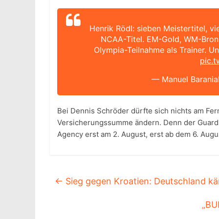
Henrik Rödl: sieben Meistertitel, 
NCAA-Titel. EM-Gold, WM-Bronze
Olympia-Teilnahme als Trainer. Un
pic.
— Manuel Barania
Bei Dennis Schröder dürfte sich nichts am Fe
Versicherungssumme ändern. Denn der Guard bl
Agency erst am 2. August, erst ab dem 6. Aug
←
Sieg gegen Kroatien: Deutschland kä
„BUI