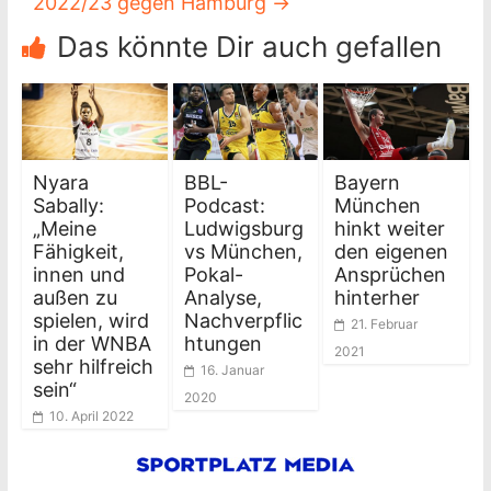
2022/23 gegen Hamburg
→
Das könnte Dir auch gefallen
Nyara
BBL-
Bayern
Sabally:
Podcast:
München
„Meine
Ludwigsburg
hinkt weiter
Fähigkeit,
vs München,
den eigenen
innen und
Pokal-
Ansprüchen
außen zu
Analyse,
hinterher
spielen, wird
Nachverpflic
21. Februar
in der WNBA
htungen
2021
sehr hilfreich
16. Januar
sein“
2020
10. April 2022