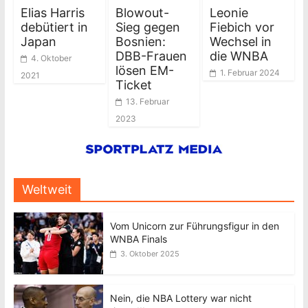
Elias Harris
Blowout-
Leonie
debütiert in
Sieg gegen
Fiebich vor
Japan
Bosnien:
Wechsel in
DBB-Frauen
die WNBA
4. Oktober
lösen EM-
1. Februar 2024
2021
Ticket
13. Februar
2023
Weltweit
Vom Unicorn zur Führungsfigur in den
WNBA Finals
3. Oktober 2025
Nein, die NBA Lottery war nicht