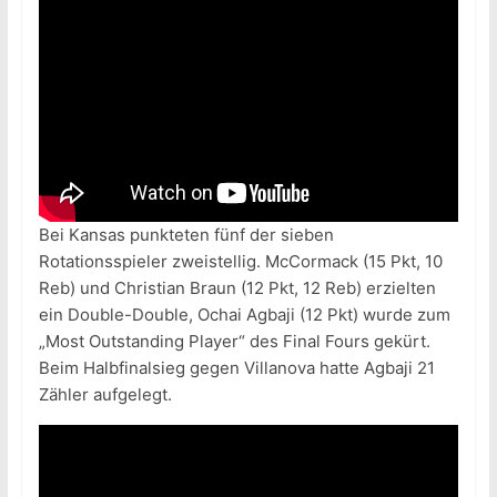
Bei Kansas punkteten fünf der sieben
Rotationsspieler zweistellig. McCormack (15 Pkt, 10
Reb) und Christian Braun (12 Pkt, 12 Reb) erzielten
ein Double-Double, Ochai Agbaji (12 Pkt) wurde zum
„Most Outstanding Player“ des Final Fours gekürt.
Beim Halbfinalsieg gegen Villanova hatte Agbaji 21
Zähler aufgelegt.