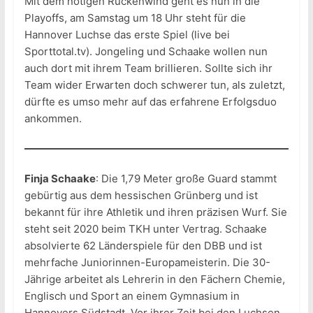
Mit dem nötigen Rückenwind geht es nun in die
Playoffs, am Samstag um 18 Uhr steht für die
Hannover Luchse das erste Spiel (live bei
Sporttotal.tv). Jongeling und Schaake wollen nun
auch dort mit ihrem Team brillieren. Sollte sich ihr
Team wider Erwarten doch schwerer tun, als zuletzt,
dürfte es umso mehr auf das erfahrene Erfolgsduo
ankommen.
Finja Schaake
: Die 1,79 Meter große Guard stammt
gebürtig aus dem hessischen Grünberg und ist
bekannt für ihre Athletik und ihren präzisen Wurf. Sie
steht seit 2020 beim TKH unter Vertrag. Schaake
absolvierte 62 Länderspiele für den DBB und ist
mehrfache Juniorinnen-Europameisterin. Die 30-
Jährige arbeitet als Lehrerin in den Fächern Chemie,
Englisch und Sport an einem Gymnasium in
Hannovers Südstadt. Vor ihrer Zeit bei den Luchsen