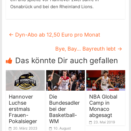
Osnabrück und bei den Rheinland Lions.
←
Dyn-Abo ab 12,50 Euro pro Monat
Bye, Bay… Bayreuth lebt
→
Das könnte Dir auch gefallen
Hannover
Die
NBA Global
Luchse
Bundesadler
Camp in
erstmals
bei der
Monaco
Frauen-
Basketball-
abgesagt
Pokalsieger
WM
23. Mai 2019
20. März 2023
10. August