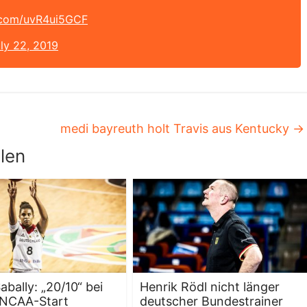
r.com/uvR4ui5GCF
ly 22, 2019
medi bayreuth holt Travis aus Kentucky
→
len
abally: „20/10“ bei
Henrik Rödl nicht länger
 NCAA-Start
deutscher Bundestrainer