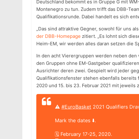
Deutschland bekommt es in Gruppe G mit WM
Montenegro zu tun. Zudem trifft das DBB-Team
Qualifikationsrunde. Dabei handelt es sich e
„Das sind attraktive Gegner, sowohl für uns al
der DBB-Homepage
zitiert. „Es lohnt sich di
Heim-EM, wir werden alles daran setzen die Spi
In den acht Vierergruppen werden neben den 
den Gruppen ohne EM-Gastgeber qualifizieren 
Ausrichter deren zwei. Gespielt wird jeder ge
Qualifikationsfenster stehen ebenfalls bereits
2020 und 15. bis 23. Februar 2021 mit jeweils 
⚠
#EuroBasket
2021 Qualifiers Dra
Mark the dates ⬇️.
🗓 February 17-25, 2020.