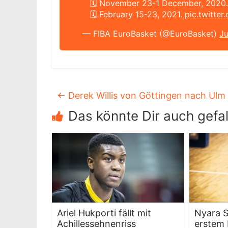
🗓 November 23-1 December, 2020.
🗓 February 15-23, 2021.
pic.twitte
— FIBA EuroBasket (@EuroBasket)
Ju
←
Derek Willis von Göttingen nach Ulm
Das könnte Dir auch gefal
Ariel Hukporti fällt mit
Nyara S
Achillessehnenriss
erstem