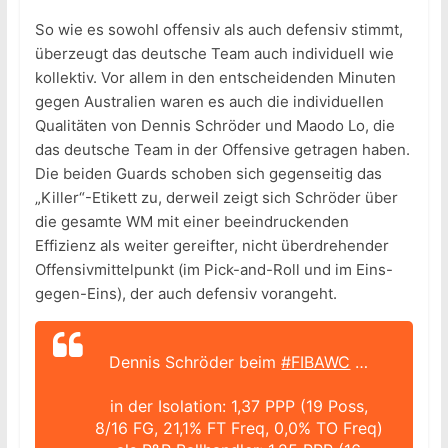
So wie es sowohl offensiv als auch defensiv stimmt,
überzeugt das deutsche Team auch individuell wie
kollektiv. Vor allem in den entscheidenden Minuten
gegen Australien waren es auch die individuellen
Qualitäten von Dennis Schröder und Maodo Lo, die
das deutsche Team in der Offensive getragen haben.
Die beiden Guards schoben sich gegenseitig das
„Killer“-Etikett zu, derweil zeigt sich Schröder über
die gesamte WM mit einer beeindruckenden
Effizienz als weiter gereifter, nicht überdrehender
Offensivmittelpunkt (im Pick-and-Roll und im Eins-
gegen-Eins), der auch defensiv vorangeht.
Dennis Schröder beim
#FIBAWC
…
in der Isolation: 1,37 PPP (19 Poss,
8/16 FG, 21,1% FT Freq, 0,0% TO Freq)