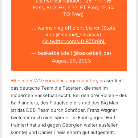
als P&R Ballhandler: 1,25 PPP (16
Poss, 8/13 FG, 6,3% FT Freq, 12,5%
TO Freq)
… wahnsinnig effizient bisher (Stats
von
@manuel_baraniak
)
pic.twitter.com/JDlRZ5r9bL
— basketball.de (@basketball_de)
August 29, 2023
Wie in der WM-Vorschau angeschnitten
, präsentiert
das deutsche Team die Facetten, die man im
modernen Basketball sucht. Bei den drei Rollen – des
Ballhandlers, des Flügelspielers und des Big Man –
ist das DBB-Team durch Schröder, Franz Wagner
(welcher noch nicht wieder im Fünf-gegen-Fünf
trainiert hat und gegen Georgien weiter ausfallen
könnte) und Daniel Theis enorm gut aufgestellt.