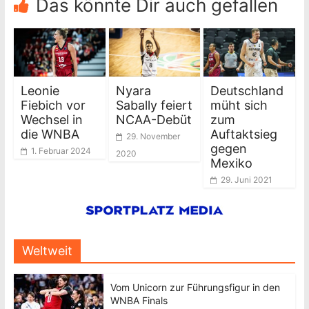
Das könnte Dir auch gefallen
Leonie
Nyara
Deutschland
Fiebich vor
Sabally feiert
müht sich
Wechsel in
NCAA-Debüt
zum
die WNBA
Auftaktsieg
29. November
gegen
1. Februar 2024
2020
Mexiko
29. Juni 2021
Weltweit
Vom Unicorn zur Führungsfigur in den
WNBA Finals