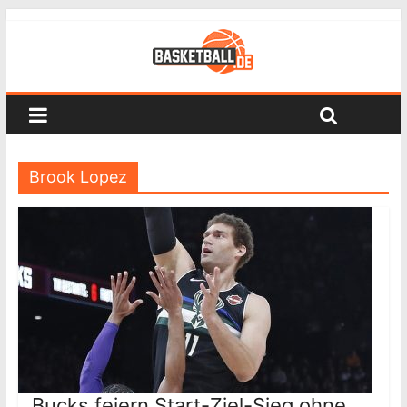
Brook Lopez
Bucks feiern Start-Ziel-Sieg ohne