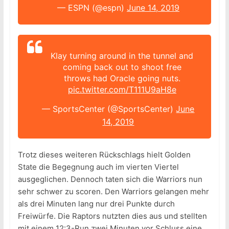
— ESPN (@espn)
June 14, 2019
Klay turning around in the tunnel and
coming back out to shoot free
throws had Oracle going nuts.
pic.twitter.com/T111U9aH8e
— SportsCenter (@SportsCenter)
June
14, 2019
Trotz dieses weiteren Rückschlags hielt Golden
State die Begegnung auch im vierten Viertel
ausgeglichen. Dennoch taten sich die Warriors nun
sehr schwer zu scoren. Den Warriors gelangen mehr
als drei Minuten lang nur drei Punkte durch
Freiwürfe. Die Raptors nutzten dies aus und stellten
mit einem 12:3-Run zwei Minuten vor Schluss eine