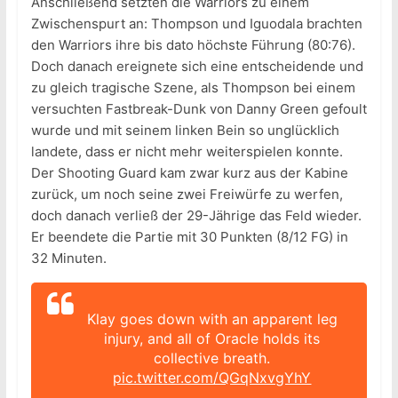
Anschließend setzten die Warriors zu einem
Zwischenspurt an: Thompson und Iguodala brachten
den Warriors ihre bis dato höchste Führung (80:76).
Doch danach ereignete sich eine entscheidende und
zu gleich tragische Szene, als Thompson bei einem
versuchten Fastbreak-Dunk von Danny Green gefoult
wurde und mit seinem linken Bein so unglücklich
landete, dass er nicht mehr weiterspielen konnte.
Der Shooting Guard kam zwar kurz aus der Kabine
zurück, um noch seine zwei Freiwürfe zu werfen,
doch danach verließ der 29-Jährige das Feld wieder.
Er beendete die Partie mit 30 Punkten (8/12 FG) in
32 Minuten.
Klay goes down with an apparent leg
injury, and all of Oracle holds its
collective breath.
pic.twitter.com/QGqNxvgYhY