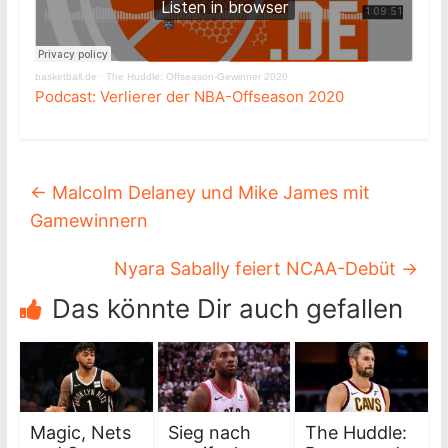
basketball.de
·
The Huddle: Offseason-Gewinner 2020
Podcast: Verlierer der NBA-Offseason 2020
←
Malcolm Delaney und Mike James mit
Gamewinnern
Nyara Sabally feiert NCAA-Debüt
→
Das könnte Dir auch gefallen
Magic, Nets
Sieg nach
The Huddle: