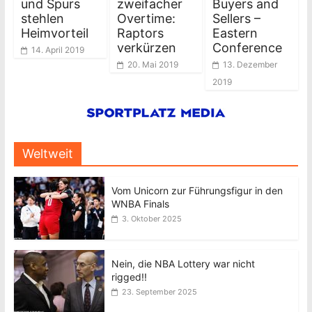
und Spurs
zweifacher
Buyers and
stehlen
Overtime:
Sellers –
Heimvorteil
Raptors
Eastern
verkürzen
Conference
14. April 2019
20. Mai 2019
13. Dezember
2019
Weltweit
Vom Unicorn zur Führungsfigur in den
WNBA Finals
3. Oktober 2025
Nein, die NBA Lottery war nicht
rigged!!
23. September 2025