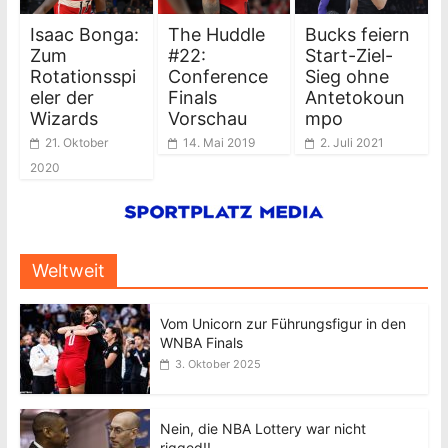
Isaac Bonga:
The Huddle
Bucks feiern
Zum
#22:
Start-Ziel-
Rotationsspi
Conference
Sieg ohne
eler der
Finals
Antetokoun
Wizards
Vorschau
mpo
21. Oktober
14. Mai 2019
2. Juli 2021
2020
Weltweit
Vom Unicorn zur Führungsfigur in den
WNBA Finals
3. Oktober 2025
Nein, die NBA Lottery war nicht
rigged!!