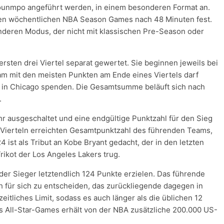
ounmpo angeführt werden, in einem besonderen Format an.
 den wöchentlichen NBA Season Games nach 48 Minuten fest.
nderen Modus, der nicht mit klassischen Pre-Season oder
rsten drei Viertel separat gewertet. Sie beginnen jeweils bei
am mit den meisten Punkten am Ende eines Viertels darf
on in Chicago spenden. Die Gesamtsumme beläuft sich nach
.
uhr ausgeschaltet und eine endgültige Punktzahl für den Sieg
ei Vierteln erreichten Gesamtpunktzahl des führenden Teams,
 ist als Tribut an Kobe Bryant gedacht, der in den letzten
rikot der Los Angeles Lakers trug.
der Sieger letztendlich 124 Punkte erzielen. Das führende
h für sich zu entscheiden, das zurückliegende dagegen in
zeitliches Limit, sodass es auch länger als die üblichen 12
 All-Star-Games erhält von der NBA zusätzliche 200.000 US-