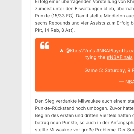
Erfolg einer überragenden Vorstellung von Khr
zumeist unter den Erwartungen blieb, überna
Punkte (15/33 FG). Damit stellte Middleton au
sechs Rebounds und vier Assists zum Erfolg b
Pkt, 14 Reb, 8 Ast).
🔥
@Khris22m
's
#NBAPlayoffs
ca
tying the
#NBAFinals
Game 5: Saturday, 9
— NB
Den Sieg verdankte Milwaukee auch einem sta
Punkte-Rückstand noch umbogen. Zuvor hatte
Beginn des ersten und dritten Viertels hatten
betrug neun Punkte, so auch in der Anfangspha
stellte Milwaukee vor große Probleme. Der Su