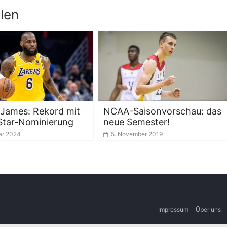
len
James: Rekord mit
NCAA-Saisonvorschau: das
-Star-Nominierung
neue Semester!
ar 2024
5. November 2019
Impressum
Über uns