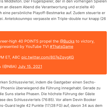
is Middleton. Der Flügelspieler, der in den vorherigen Spielen
hm an diesem Abend die Verantwortung und erzielte 40
ch eine persönliche Playoff-Bestmarke auf. Zudem steuerte er
ei. Antetokounmpo verpasste ein Triple-double nur knapp (26
reer-high 40 POINTS propel the
@Bucks
to victory,
presented by YouTube TV!
#ThatsGame
 PM ET, ABC
pic.twitter.com/807eZqygKG
A (@NBA)
July 15, 2021
rken Schlussviertel, indem die Gastgeber einen Sechs-
 Phoenix überwiegend die Führung innegehabt. Gerade zu
 die Suns starke Phasen. Die höchste Führung der Gäste
se des Schlussviertels (76:85). Vor allem Devin Booker
ns-Guard legte 42 Punkte (17/28 FG) auf, davon 34 aus dem