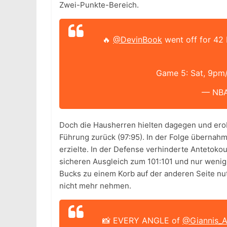
Zwei-Punkte-Bereich.
🔥
@DevinBook
went off for 42
Game 5: Sat, 9pm
— NB
Doch die Hausherren hielten dagegen und erob
Führung zurück (97:95). In der Folge übernah
erzielte. In der Defense verhinderte Antetok
sicheren Ausgleich zum 101:101 und nur wenig 
Bucks zu einem Korb auf der anderen Seite nu
nicht mehr nehmen.
📸 EVERY ANGLE of
@Giannis_