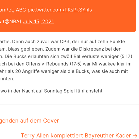
9pm/et, ABC
pic.twitter.com/PKsPkSYnIs
A (@NBA)
July 15, 2021
artie. Denn auch zuvor war CP3, der nur auf zehn Punkte
kam, blass geblieben. Zudem war die Diskrepanz bei den
. Die Bucks erlaubten sich zwölf Ballverluste weniger (5:17)
uch bei den Offensiv-Rebounds (17:5) war Milwaukee klar im
ehr als 20 Angriffe weniger als die Bucks, was sie auch mit
nnten.
o in der Nacht auf Sonntag Spiel fünf ansteht.
genden auf dem Cover
Terry Allen komplettiert Bayreuther Kader
→