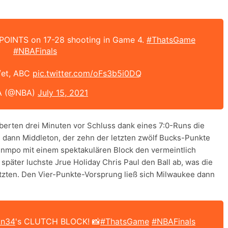
 POINTS on 17-28 shooting in Game 4.
#ThatsGame
#NBAFinals
/et, ABC
pic.twitter.com/oFs3b5i0DQ
A (@NBA)
July 15, 2021
erten drei Minuten vor Schluss dank eines 7:0-Runs die
m dann Middleton, der zehn der letzten zwölf Bucks-Punkte
ounmpo mit einem spektakulären Block den vermeintlich
später luchste Jrue Holiday Chris Paul den Ball ab, was die
tzten. Den Vier-Punkte-Vorsprung ließ sich Milwaukee dann
An34
's CLUTCH BLOCK! 📸
#ThatsGame
#NBAFinals