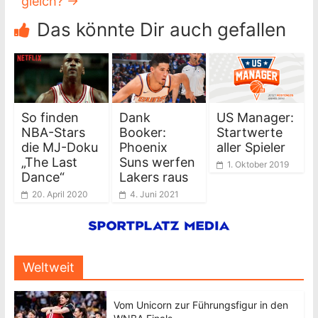
gleich?
→
Das könnte Dir auch gefallen
So finden
Dank
US Manager:
NBA-Stars
Booker:
Startwerte
die MJ-Doku
Phoenix
aller Spieler
„The Last
Suns werfen
1. Oktober 2019
Dance“
Lakers raus
20. April 2020
4. Juni 2021
Weltweit
Vom Unicorn zur Führungsfigur in den