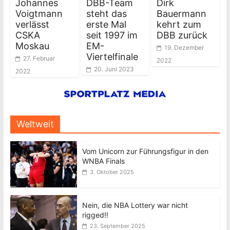
Johannes
DBB-Team
Dirk
Voigtmann
steht das
Bauermann
verlässt
erste Mal
kehrt zum
CSKA
seit 1997 im
DBB zurück
Moskau
EM-
19. Dezember
Viertelfinale
27. Februar
2022
20. Juni 2023
2022
Weltweit
Vom Unicorn zur Führungsfigur in den
WNBA Finals
3. Oktober 2025
Nein, die NBA Lottery war nicht
rigged!!
23. September 2025