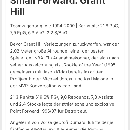
Small Forward: Grant
Hill
Teamzugehörigkeit: 1994-2000 | Kernstats: 21,6 PpG,
7,9 RpG, 6,3 ApG, 2,2 S/BpG
Bevor Grant Hill Verletzungen zurückwarfen, war der
2,03 Meter große Allrounder einer der besten
Spieler der NBA. Ein Ausnahmekönner, der sich nach
seiner Auszeichnung als „Rookie of the Year“ (1995
gemeinsam mit Jason Kidd) bereits im dritten
Profijahr hinter Michael Jordan und Karl Malone in
der MVP-Konversation wiederfand:
21,3 Punkte (49,6% FG), 9,0 Rebounds, 7,3 Assists
und 2,4 Stocks legte der athletische und explosive
Point Forward 1996/97 für Detroit auf.
Angelernt von Vorzeigeprofi Dumars, führte der je
fünffache All-Star und All-Teamer die Pistons