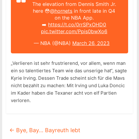
The elevation from Dennis Smith Jr.
here 😳
@hornets
in front late in Q4
on the NBA App.
➡️
https://t.co/0rrSPxOHD0
pic.twitter.com/Ppis0bwXo6
— NBA (@NBA)
March 26, 2023
„Verlieren ist sehr frustrierend, vor allem, wenn man
ein so talentiertes Team wie das unserige hat“, sagte
Kyrie Irving. Dessen Trade scheint sich für die Mavs
nicht bezahlt zu machen: Mit Irving und Luka Doncic
im Kader haben die Texaner acht von elf Partien
verloren.
←
Bye, Bay… Bayreuth lebt