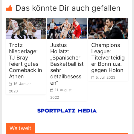
Das könnte Dir auch gefallen
Trotz
Justus
Champions
Niederlage:
Hollatz:
League:
TJ Bray
„Spanischer
Titelverteidig
feiert gutes
Basketball ist
er Bonn u.a.
Comeback in
sehr
gegen Holon
Athen
detailbesess
5. Juli 2023
en“
16. Januar
11. August
2020
2022
Weltweit