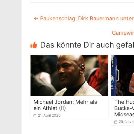
←
Paukenschlag: Dirk Bauermann unters
Gamewin
Das könnte Dir auch gefal
Michael Jordan: Mehr als
The Hud
ein Athlet (II)
Bucks-V
Midsea
21. April 2020
29. Nov