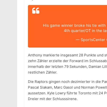
His game winner broke his tie with 
4th quarter/OT in the l
— SportsCenter 
Anthony markierte insgesamt 28 Punkte und st
zehn Zähler erzielte der Forward im Schlussab
innerhalb der letzten 79 Sekunden, Damian Lil
restlichen Zähler.
Die Raptors gingen noch dezimierter in die Par
Pascal Siakam, Marc Gasol und Norman Powell
aussetzen. Kyle Lowry führte Toronto mit 24 P
Dreier mit der Schlusssirene.