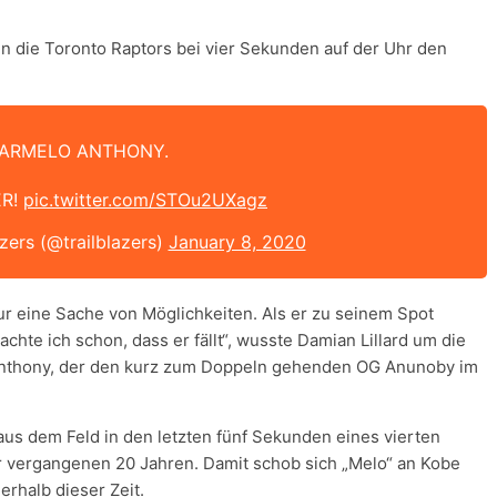
n die Toronto Raptors bei vier Sekunden auf der Uhr den
ARMELO ANTHONY.
ER!
pic.twitter.com/STOu2UXagz
zers (@trailblazers)
January 8, 2020
ur eine Sache von Möglichkeiten. Als er zu seinem Spot
te ich schon, dass er fällt“, wusste Damian Lillard um die
e Anthony, der den kurz zum Doppeln gehenden OG Anunoby im
 aus dem Feld in den letzten fünf Sekunden eines vierten
er vergangenen 20 Jahren. Damit schob sich „Melo“ an Kobe
erhalb dieser Zeit.