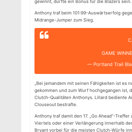
gewinnt, dürfte ein Bonus für die Blazers sein.
Anthony traf beim 101:99-Auswärtserfolg gege
Midrange-Jumper zum Sieg.
C
GAME WINN
— Portland Trail Bla
„Bei jemandem mit seinen Fähigkeiten ist es n
gekommen und zum Wurf hochgegangen ist, dach
Clutch-Qualitäten Anthonys. Lillard bedient
Clouseout bestrafte.
Anthony traf damit den 17. „Go Ahead“-Treffer
Viertels oder einer Verlängerung innerhalb d
Bryant vorbei für die meisten Clutch-Würfe inn