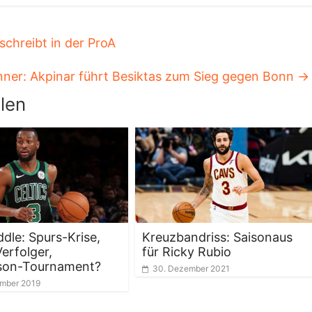
chreibt in der ProA
ner: Akpinar führt Besiktas zum Sieg gegen Bonn
→
len
dle: Spurs-Krise,
Kreuzbandriss: Saisonaus
erfolger,
für Ricky Rubio
son-Tournament?
30. Dezember 2021
ember 2019