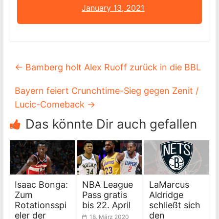
January 13, 2021
←
Bamberg holt Alex Ruoff zurück in die BBL
Bayern feiert Crunchtime-Sieg gegen Zenit /
Lucic-Comeback
→
Das könnte Dir auch gefallen
Isaac Bonga:
NBA League
LaMarcus
Zum
Pass gratis
Aldridge
Rotationsspi
bis 22. April
schließt sich
eler der
den
18. März 2020