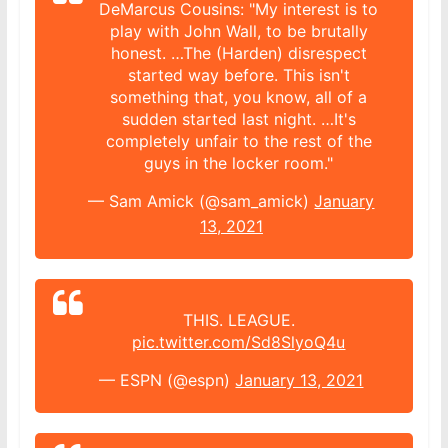
DeMarcus Cousins: "My interest is to
play with John Wall, to be brutally
honest. …The (Harden) disrespect
started way before. This isn't
something that, you know, all of a
sudden started last night. …It's
completely unfair to the rest of the
guys in the locker room."
— Sam Amick (@sam_amick)
January
13, 2021
THIS. LEAGUE.
pic.twitter.com/Sd8SlyoQ4u
— ESPN (@espn)
January 13, 2021