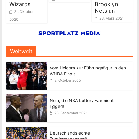
Wizards
Brooklyn
Nets an
21. Oktober
28. März 2021
2020
Weltweit
Vom Unicorn zur Führungsfigur in den
WNBA Finals
3. Oktober 2025
Nein, die NBA Lottery war nicht
rigged!!
23. September 2025
Deutschlands echte
Turniermannschaft