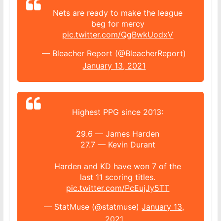
Nets are ready to make the league
beg for mercy
pic.twitter.com/QgBwkUodxV
— Bleacher Report (@BleacherReport)
January 13, 2021
Highest PPG since 2013:
29.6 — James Harden
27.7 — Kevin Durant
Harden and KD have won 7 of the
last 11 scoring titles.
pic.twitter.com/PcEujJy5TT
— StatMuse (@statmuse)
January 13,
2021