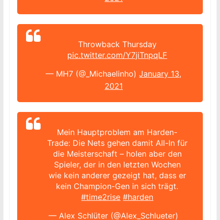
Throwback Thursday
pic.twitter.com/Y7jiTnpqLF
— MH7 (@_Michaelinho)
January 13,
2021
Mein Hauptproblem am Harden-
Trade: Die Nets gehen damit All-In für
die Meisterschaft – holen aber den
Spieler, der in den letzten Wochen
wie kein anderer gezeigt hat, dass er
kein Champion-Gen in sich trägt.
#time2rise
#harden
— Alex Schlüter (@Alex_Schlueter)