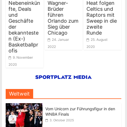
Nebeneinkün
Wagner-
Heat folgen
fte, Deals
Brüder
Celtics und
und
führen
Raptors mit
Geschäfte
Orlando zum
Sweep in die
der
Sieg über
zweite
bekannteste
Chicago
Runde
n (Ex-)
24. Januar
25. August
Basketballpr
2022
2020
ofis
9. November
2020
Weltweit
Vom Unicorn zur Führungsfigur in den
WNBA Finals
3. Oktober 2025