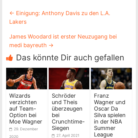
←
Einigung: Anthony Davis zu den L.A.
Lakers
James Woodard ist erster Neuzugang bei
medi bayreuth
→
Das könnte Dir auch gefallen
Wizards
Schröder
Franz
verzichten
und Theis
Wagner und
auf Team-
überzeugen
Oscar Da
Option bei
bei
Silva spielen
Moe Wagner
Crunchtime-
in der NBA
Siegen
Summer
29. Dezember
League
27. April 2021
2020