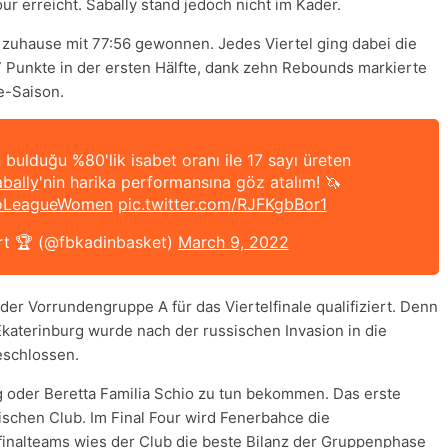
ur erreicht. Sabally stand jedoch nicht im Kader.
 zuhause mit 77:56 gewonnen. Jedes Viertel ging dabei die
17 Punkte in der ersten Hälfte, dank zehn Rebounds markierte
e-Saison.
 bulduğu %80'lik isabet oranı ile 17 sayı üreten
bally
'nin harika performansına göz atalım! 🦄
oLeagueWomen
pic.twitter.com/RJFKgbBor1
rt 🏆 (@fbkadinbasket)
March 9, 2022
n der Vorrundengruppe A für das Viertelfinale qualifiziert. Denn
katerinburg wurde nach der russischen Invasion in die
eschlossen.
g oder Beretta Familia Schio zu tun bekommen. Das erste
hischen Club. Im Final Four wird Fenerbahce die
finalteams wies der Club die beste Bilanz der Gruppenphase