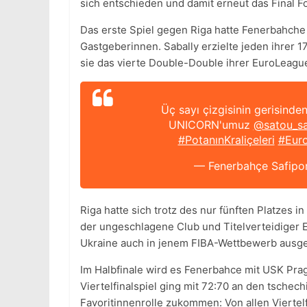
sich entschieden und damit erneut das Final Fo
Das erste Spiel gegen Riga hatte Fenerbahche
Gastgeberinnen. Sabally erzielte jeden ihrer 
sie das vierte Double-Double ihrer EuroLeagu
Üç sayı çizgisinin gerisinden
UNICORN'umuz
@satou_sa
#PotanınKraliçeleri
#Eur
— Fenerbahçe Safipo
Riga hatte sich trotz des nur fünften Platzes i
der ungeschlagene Club und Titelverteidiger E
Ukraine auch in jenem FIBA-Wettbewerb ausg
Im Halbfinale wird es Fenerbahce mit USK Pra
Viertelfinalspiel ging mit 72:70 an den tschec
Favoritinnenrolle zukommen: Von allen Viertel