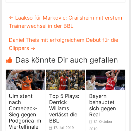
←
Laakso für Markovic: Crailsheim mit erstem
Trainerwechsel in der BBL
Daniel Theis mit erfolgreichem Debüt für die
Clippers
→
Das könnte Dir auch gefallen
Ulm steht
Top 5 Plays:
Bayern
nach
Derrick
behauptet
Comeback-
Williams
sich gegen
Sieg gegen
verlässt die
Real
Podgorica im
BBL
31. Oktober
Viertelfinale
17. Juli 2019
2019